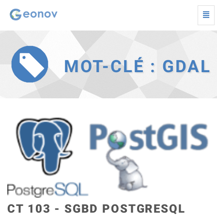
Togg
navi
GDAL
-
Retour
à
MOT-CLÉ : GDAL
la
page
d'accueil
CT 103 - SGBD POSTGRESQL