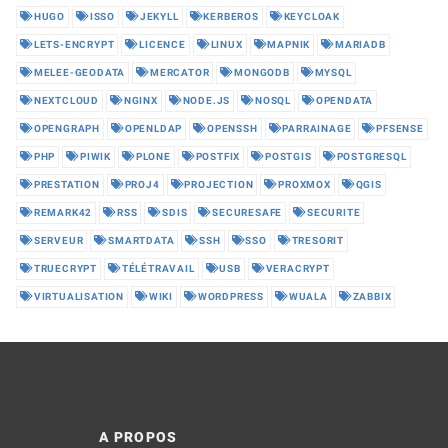
HUGO
ISSO
JEKYLL
KERBEROS
KEYCLOAK
LETS-ENCRYPT
LICENCE
LINUX
MAPNIK
MARIADB
MELEE-GEODATA
MERCATOR
MONGODB
MYSQL
NEXTCLOUD
NGINX
NODE.JS
NOSQL
OPENDATA
OPENGRAPH
OPENLDAP
OPENSSH
PARRAINAGE
PFSENSE
PHP
PIWIK
PLONE
POSTFIX
POSTGIS
POSTGRESQL
PRESTATION
PROJ4
PROJECTION
PROXMOX
QGIS
REMARK42
RSS
SDIS
SECURESAFE
SECURITE
SERVEUR
SMARTDATA
SSH
SSO
TRESORIT
TRUECRYPT
TÉLÉTRAVAIL
USB
VERACRYPT
VIRTUALISATION
WIKI
WORDPRESS
WUALA
ZABBIX
A PROPOS