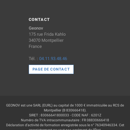
CONTACT
Geonov
175 rue Frida Kahlo
34070 Montpellier
France
Tél. :
04.11.93.48.46
PAGE DE CONTACT
GEONOV est une SARL (EURL) au capital de 1000 € immatriculée au RCS de
Montpellier (B 830666418).
SIRET : 83066641800033 - CODE NAF : 6201Z
Numéro de TVA intracommunautaire : FR 08830666418
Déclaration d’activité de formation enregistrée sous le n° 76340946334. Cet