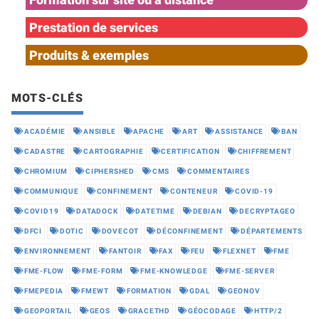
Prestation de services
Produits & exemples
MOTS-CLÉS
ACADÉMIE
ANSIBLE
APACHE
ART
ASSISTANCE
BAN
CADASTRE
CARTOGRAPHIE
CERTIFICATION
CHIFFREMENT
CHROMIUM
CIPHERSHED
CMS
COMMENTAIRES
COMMUNIQUE
CONFINEMENT
CONTENEUR
COVID-19
COVID19
DATADOCK
DATETIME
DEBIAN
DECRYPTAGEO
DFCI
DOTIC
DOVECOT
DÉCONFINEMENT
DÉPARTEMENTS
ENVIRONNEMENT
FANTOIR
FAX
FEU
FLEXNET
FME
FME-FLOW
FME-FORM
FME-KNOWLEDGE
FME-SERVER
FMEPEDIA
FMEWT
FORMATION
GDAL
GEONOV
GEOPORTAIL
GEOS
GRACETHD
GÉOCODAGE
HTTP/2