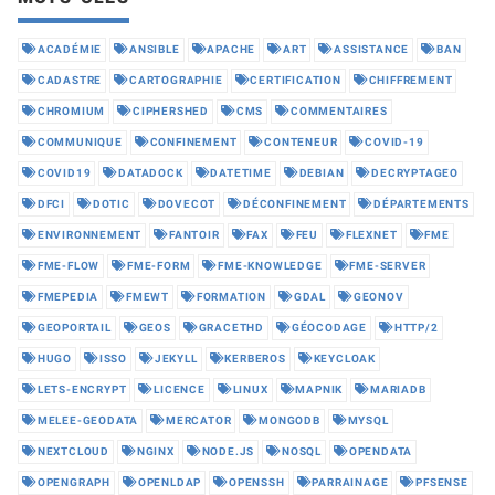
ACADÉMIE
ANSIBLE
APACHE
ART
ASSISTANCE
BAN
CADASTRE
CARTOGRAPHIE
CERTIFICATION
CHIFFREMENT
CHROMIUM
CIPHERSHED
CMS
COMMENTAIRES
COMMUNIQUE
CONFINEMENT
CONTENEUR
COVID-19
COVID19
DATADOCK
DATETIME
DEBIAN
DECRYPTAGEO
DFCI
DOTIC
DOVECOT
DÉCONFINEMENT
DÉPARTEMENTS
ENVIRONNEMENT
FANTOIR
FAX
FEU
FLEXNET
FME
FME-FLOW
FME-FORM
FME-KNOWLEDGE
FME-SERVER
FMEPEDIA
FMEWT
FORMATION
GDAL
GEONOV
GEOPORTAIL
GEOS
GRACETHD
GÉOCODAGE
HTTP/2
HUGO
ISSO
JEKYLL
KERBEROS
KEYCLOAK
LETS-ENCRYPT
LICENCE
LINUX
MAPNIK
MARIADB
MELEE-GEODATA
MERCATOR
MONGODB
MYSQL
NEXTCLOUD
NGINX
NODE.JS
NOSQL
OPENDATA
OPENGRAPH
OPENLDAP
OPENSSH
PARRAINAGE
PFSENSE