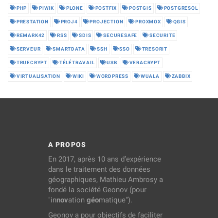
PHP
PIWIK
PLONE
POSTFIX
POSTGIS
POSTGRESQL
PRESTATION
PROJ4
PROJECTION
PROXMOX
QGIS
REMARK42
RSS
SDIS
SECURESAFE
SECURITE
SERVEUR
SMARTDATA
SSH
SSO
TRESORIT
TRUECRYPT
TÉLÉTRAVAIL
USB
VERACRYPT
VIRTUALISATION
WIKI
WORDPRESS
WUALA
ZABBIX
A PROPOS
En 2017, après 10 ans d’expérience
dans le traitement des données
géographiques, Mathieu Ambrosy a
fondé la société Geonov (pour
"in
nov
ation
géo
matique").
Geonov a pour objectifs de faciliter