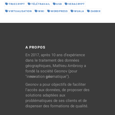
TRUECRYPT
TÉLÉTRAVAIL
USB
VERACRYPT
VIRTUALISATION
WIKI
WORDPRESS
WUALA
ZABBIX
A PROPOS
En 2017, après 10 ans d’expérience
dans le traitement des données
géographiques, Mathieu Ambrosy a
fondé la société Geonov (pour
"in
nov
ation
géo
matique").
Geonov a pour objectifs de faciliter
l’accès aux données, de proposer des
solutions adaptées aux
problématiques de ses clients et de
dispenser des formations de qualité.