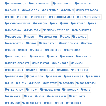
COMMUNIQUE
CONFINEMENT
CONTENEUR
COVID-19
COVID19
DATADOCK
DATETIME
DEBIAN
DECRYPTAGEO
DFCI
DOTIC
DOVECOT
DÉCONFINEMENT
DÉPARTEMENTS
ENVIRONNEMENT
FANTOIR
FAX
FEU
FLEXNET
FME
FME-FLOW
FME-FORM
FME-KNOWLEDGE
FME-SERVER
FMEPEDIA
FMEWT
FORMATION
GDAL
GEONOV
GEOPORTAIL
GEOS
GRACETHD
GÉOCODAGE
HTTP/2
HUGO
ISSO
JEKYLL
KERBEROS
KEYCLOAK
LETS-ENCRYPT
LICENCE
LINUX
MAPNIK
MARIADB
MELEE-GEODATA
MERCATOR
MONGODB
MYSQL
NEXTCLOUD
NGINX
NODE.JS
NOSQL
OPENDATA
OPENGRAPH
OPENLDAP
OPENSSH
PARRAINAGE
PFSENSE
PHP
PIWIK
PLONE
POSTFIX
POSTGIS
POSTGRESQL
PRESTATION
PROJ4
PROJECTION
PROXMOX
QGIS
REMARK42
RSS
SDIS
SECURESAFE
SECURITE
SERVEUR
SMARTDATA
SSH
SSO
TRESORIT