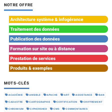
NOTRE OFFRE
Architecture système & infogérance
Traitement des données
Publication des données
Formation sur site ou à distance
Prestation de services
Produits & exemples
MOTS-CLÉS
ACADÉMIE
ANSIBLE
APACHE
ART
ASSISTANCE
BAN
CADASTRE
CARTOGRAPHIE
CERTIFICATION
CHIFFREMENT
CHROMIUM
CIPHERSHED
CMS
COMMENTAIRES