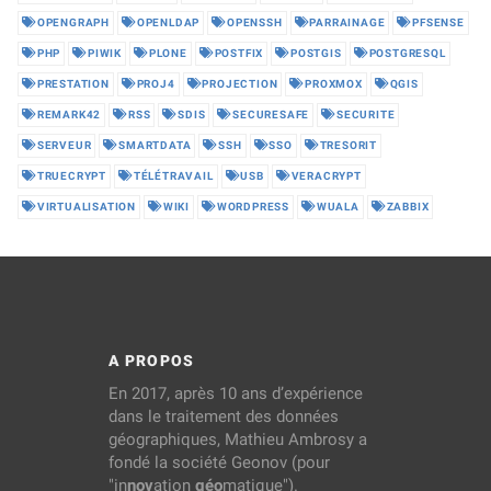
OPENGRAPH
OPENLDAP
OPENSSH
PARRAINAGE
PFSENSE
PHP
PIWIK
PLONE
POSTFIX
POSTGIS
POSTGRESQL
PRESTATION
PROJ4
PROJECTION
PROXMOX
QGIS
REMARK42
RSS
SDIS
SECURESAFE
SECURITE
SERVEUR
SMARTDATA
SSH
SSO
TRESORIT
TRUECRYPT
TÉLÉTRAVAIL
USB
VERACRYPT
VIRTUALISATION
WIKI
WORDPRESS
WUALA
ZABBIX
A PROPOS
En 2017, après 10 ans d’expérience
dans le traitement des données
géographiques, Mathieu Ambrosy a
fondé la société Geonov (pour
"in
nov
ation
géo
matique").