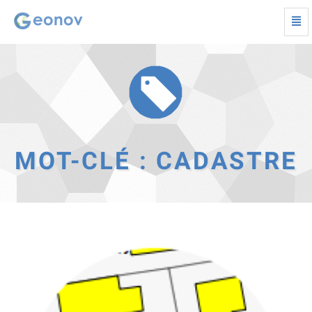
Togg
navi
cadastre
-
Retour
à
la
page
d'accueil
MOT-CLÉ : CADASTRE