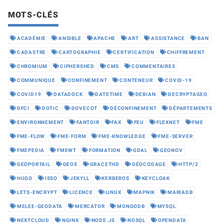
MOTS-CLÉS
ACADÉMIE
ANSIBLE
APACHE
ART
ASSISTANCE
BAN
CADASTRE
CARTOGRAPHIE
CERTIFICATION
CHIFFREMENT
CHROMIUM
CIPHERSHED
CMS
COMMENTAIRES
COMMUNIQUE
CONFINEMENT
CONTENEUR
COVID-19
COVID19
DATADOCK
DATETIME
DEBIAN
DECRYPTAGEO
DFCI
DOTIC
DOVECOT
DÉCONFINEMENT
DÉPARTEMENTS
ENVIRONNEMENT
FANTOIR
FAX
FEU
FLEXNET
FME
FME-FLOW
FME-FORM
FME-KNOWLEDGE
FME-SERVER
FMEPEDIA
FMEWT
FORMATION
GDAL
GEONOV
GEOPORTAIL
GEOS
GRACETHD
GÉOCODAGE
HTTP/2
HUGO
ISSO
JEKYLL
KERBEROS
KEYCLOAK
LETS-ENCRYPT
LICENCE
LINUX
MAPNIK
MARIADB
MELEE-GEODATA
MERCATOR
MONGODB
MYSQL
NEXTCLOUD
NGINX
NODE.JS
NOSQL
OPENDATA