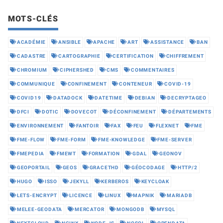
MOTS-CLÉS
ACADÉMIE
ANSIBLE
APACHE
ART
ASSISTANCE
BAN
CADASTRE
CARTOGRAPHIE
CERTIFICATION
CHIFFREMENT
CHROMIUM
CIPHERSHED
CMS
COMMENTAIRES
COMMUNIQUE
CONFINEMENT
CONTENEUR
COVID-19
COVID19
DATADOCK
DATETIME
DEBIAN
DECRYPTAGEO
DFCI
DOTIC
DOVECOT
DÉCONFINEMENT
DÉPARTEMENTS
ENVIRONNEMENT
FANTOIR
FAX
FEU
FLEXNET
FME
FME-FLOW
FME-FORM
FME-KNOWLEDGE
FME-SERVER
FMEPEDIA
FMEWT
FORMATION
GDAL
GEONOV
GEOPORTAIL
GEOS
GRACETHD
GÉOCODAGE
HTTP/2
HUGO
ISSO
JEKYLL
KERBEROS
KEYCLOAK
LETS-ENCRYPT
LICENCE
LINUX
MAPNIK
MARIADB
MELEE-GEODATA
MERCATOR
MONGODB
MYSQL