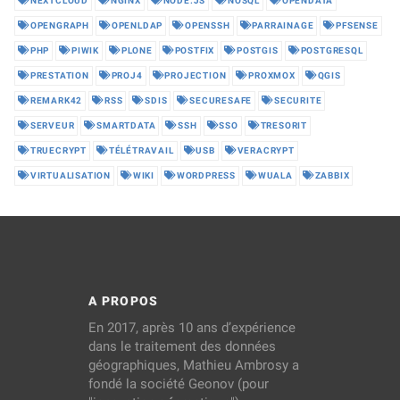
NEXTCLOUD
NGINX
NODE.JS
NOSQL
OPENDATA
OPENGRAPH
OPENLDAP
OPENSSH
PARRAINAGE
PFSENSE
PHP
PIWIK
PLONE
POSTFIX
POSTGIS
POSTGRESQL
PRESTATION
PROJ4
PROJECTION
PROXMOX
QGIS
REMARK42
RSS
SDIS
SECURESAFE
SECURITE
SERVEUR
SMARTDATA
SSH
SSO
TRESORIT
TRUECRYPT
TÉLÉTRAVAIL
USB
VERACRYPT
VIRTUALISATION
WIKI
WORDPRESS
WUALA
ZABBIX
A PROPOS
En 2017, après 10 ans d’expérience
dans le traitement des données
géographiques, Mathieu Ambrosy a
fondé la société Geonov (pour