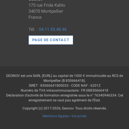
175 rue Frida Kahlo
34070 Montpellier
France
Tél. :
04.11.93.48.46
PAGE DE CONTACT
GEONOV est une SARL (EURL) au capital de 1000 € immatriculée au RCS de
Montpellier (B 830666418).
SIRET : 83066641800033 - CODE NAF : 6201Z
Numéro de TVA intracommunautaire : FR 08830666418
Déclaration d’activité de formation enregistrée sous le n° 76340946334. Cet
enregistrement ne vaut pas agrément de l’État.
Copyright (c) 2017-2026, Geonov. Tous droits réservés.
Mentions légales
-
Vie privée