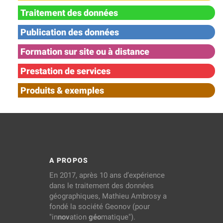
Traitement des données
Publication des données
Formation sur site ou à distance
Prestation de services
Produits & exemples
A PROPOS
En 2017, après 10 ans d’expérience
dans le traitement des données
géographiques, Mathieu Ambrosy a
fondé la société Geonov (pour
"in
nov
ation
géo
matique").