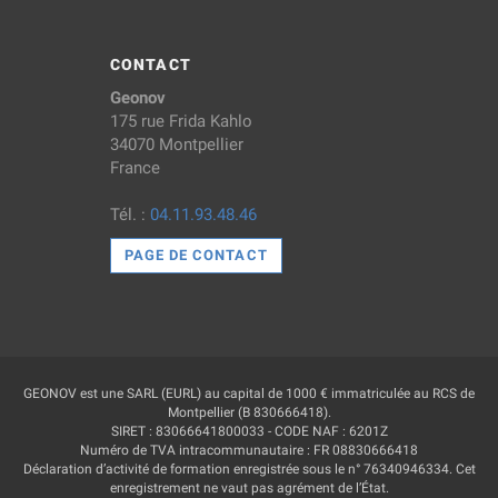
CONTACT
Geonov
175 rue Frida Kahlo
34070 Montpellier
France
Tél. :
04.11.93.48.46
PAGE DE CONTACT
GEONOV est une SARL (EURL) au capital de 1000 € immatriculée au RCS de
Montpellier (B 830666418).
SIRET : 83066641800033 - CODE NAF : 6201Z
Numéro de TVA intracommunautaire : FR 08830666418
Déclaration d’activité de formation enregistrée sous le n° 76340946334. Cet
enregistrement ne vaut pas agrément de l’État.