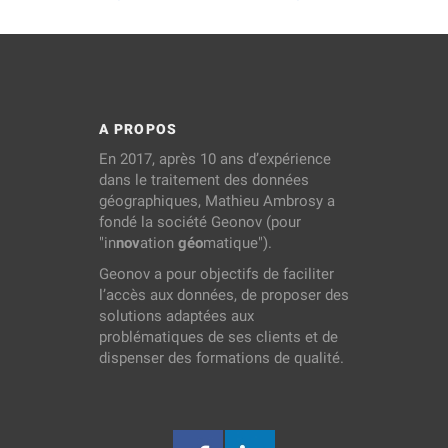
A PROPOS
En 2017, après 10 ans d’expérience
dans le traitement des données
géographiques, Mathieu Ambrosy a
fondé la société Geonov (pour
"in
nov
ation
géo
matique").
Geonov a pour objectifs de faciliter
l’accès aux données, de proposer des
solutions adaptées aux
problématiques de ses clients et de
dispenser des formations de qualité.