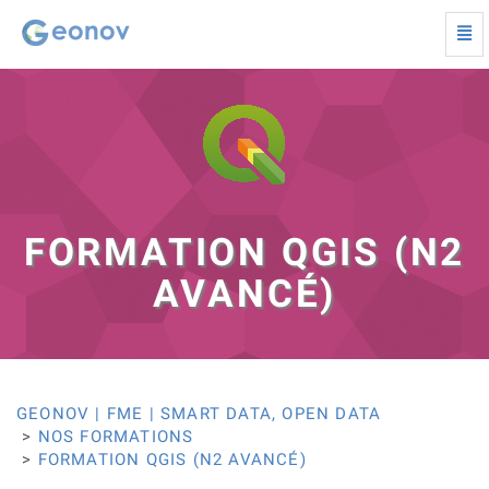
Togg
navi
Formation
QGIS
(N2
Avancé)
-
Retour
à
la
page
FORMATION QGIS (N2
d'accueil
AVANCÉ)
GEONOV | FME | SMART DATA, OPEN DATA
NOS FORMATIONS
FORMATION QGIS (N2 AVANCÉ)