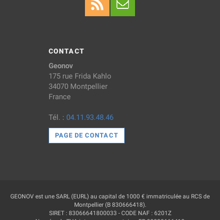
CONTACT
Geonov
175 rue Frida Kahlo
34070 Montpellier
France
Tél. :
04.11.93.48.46
PAGE DE CONTACT
GEONOV est une SARL (EURL) au capital de 1000 € immatriculée au RCS de
Montpellier (B 830666418).
SIRET : 83066641800033 - CODE NAF : 6201Z