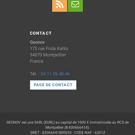
CONTACT
Geonov
175 rue Frida Kahlo
34070 Montpellier
France
Tél. :
04.11.93.48.46
PAGE DE CONTACT
GEONOV est une SARL (EURL) au capital de 1000 € immatriculée au RCS de
Montpellier (B 830666418).
SIRET : 83066641800033 - CODE NAF : 6201Z