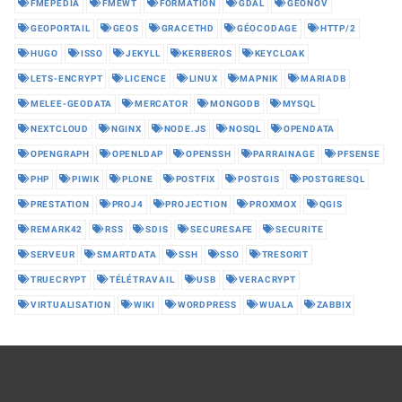
FMEPEDIA
FMEWT
FORMATION
GDAL
GEONOV
GEOPORTAIL
GEOS
GRACETHD
GÉOCODAGE
HTTP/2
HUGO
ISSO
JEKYLL
KERBEROS
KEYCLOAK
LETS-ENCRYPT
LICENCE
LINUX
MAPNIK
MARIADB
MELEE-GEODATA
MERCATOR
MONGODB
MYSQL
NEXTCLOUD
NGINX
NODE.JS
NOSQL
OPENDATA
OPENGRAPH
OPENLDAP
OPENSSH
PARRAINAGE
PFSENSE
PHP
PIWIK
PLONE
POSTFIX
POSTGIS
POSTGRESQL
PRESTATION
PROJ4
PROJECTION
PROXMOX
QGIS
REMARK42
RSS
SDIS
SECURESAFE
SECURITE
SERVEUR
SMARTDATA
SSH
SSO
TRESORIT
TRUECRYPT
TÉLÉTRAVAIL
USB
VERACRYPT
VIRTUALISATION
WIKI
WORDPRESS
WUALA
ZABBIX