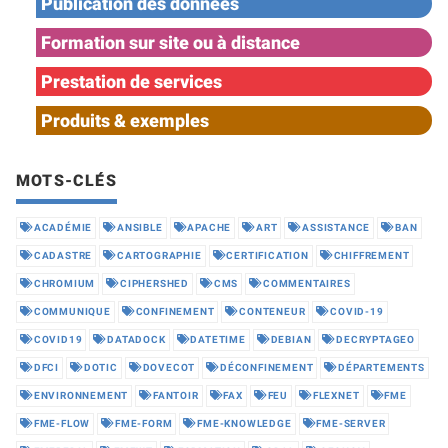
Publication des données
Formation sur site ou à distance
Prestation de services
Produits & exemples
MOTS-CLÉS
ACADÉMIE
ANSIBLE
APACHE
ART
ASSISTANCE
BAN
CADASTRE
CARTOGRAPHIE
CERTIFICATION
CHIFFREMENT
CHROMIUM
CIPHERSHED
CMS
COMMENTAIRES
COMMUNIQUE
CONFINEMENT
CONTENEUR
COVID-19
COVID19
DATADOCK
DATETIME
DEBIAN
DECRYPTAGEO
DFCI
DOTIC
DOVECOT
DÉCONFINEMENT
DÉPARTEMENTS
ENVIRONNEMENT
FANTOIR
FAX
FEU
FLEXNET
FME
FME-FLOW
FME-FORM
FME-KNOWLEDGE
FME-SERVER