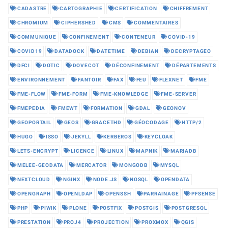
CADASTRE
CARTOGRAPHIE
CERTIFICATION
CHIFFREMENT
CHROMIUM
CIPHERSHED
CMS
COMMENTAIRES
COMMUNIQUE
CONFINEMENT
CONTENEUR
COVID-19
COVID19
DATADOCK
DATETIME
DEBIAN
DECRYPTAGEO
DFCI
DOTIC
DOVECOT
DÉCONFINEMENT
DÉPARTEMENTS
ENVIRONNEMENT
FANTOIR
FAX
FEU
FLEXNET
FME
FME-FLOW
FME-FORM
FME-KNOWLEDGE
FME-SERVER
FMEPEDIA
FMEWT
FORMATION
GDAL
GEONOV
GEOPORTAIL
GEOS
GRACETHD
GÉOCODAGE
HTTP/2
HUGO
ISSO
JEKYLL
KERBEROS
KEYCLOAK
LETS-ENCRYPT
LICENCE
LINUX
MAPNIK
MARIADB
MELEE-GEODATA
MERCATOR
MONGODB
MYSQL
NEXTCLOUD
NGINX
NODE.JS
NOSQL
OPENDATA
OPENGRAPH
OPENLDAP
OPENSSH
PARRAINAGE
PFSENSE
PHP
PIWIK
PLONE
POSTFIX
POSTGIS
POSTGRESQL
PRESTATION
PROJ4
PROJECTION
PROXMOX
QGIS