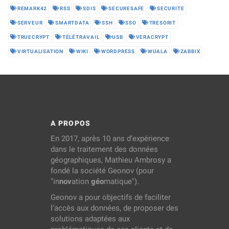
REMARK42
RSS
SDIS
SECURESAFE
SECURITE
SERVEUR
SMARTDATA
SSH
SSO
TRESORIT
TRUECRYPT
TÉLÉTRAVAIL
USB
VERACRYPT
VIRTUALISATION
WIKI
WORDPRESS
WUALA
ZABBIX
A PROPOS
En 2017, après 10 ans d’expérience
dans le traitement des données
géographiques, Mathieu Ambrosy a
fondé la société Geonov (pour
"in
nov
ation
géo
matique").
Geonov a pour objectifs de faciliter
l’accès aux données, de proposer des
solutions adaptées aux