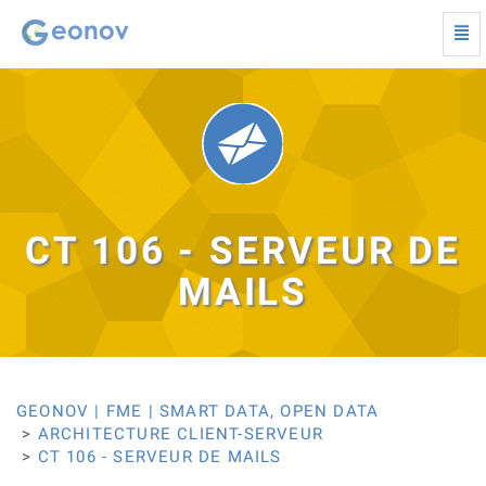
Togg
navi
CT
106
-
Serveur
de
mails
-
Retour
à
CT 106 - SERVEUR DE
la
page
MAILS
d'accueil
GEONOV | FME | SMART DATA, OPEN DATA
ARCHITECTURE CLIENT-SERVEUR
CT 106 - SERVEUR DE MAILS