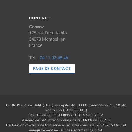
CONTACT
Geonov
175 rue Frida Kahlo
34070 Montpellier
France
Tél. :
04.11.93.48.46
PAGE DE CONTACT
GEONOV est une SARL (EURL) au capital de 1000 € immatriculée au RCS de
Montpellier (B 830666418).
SIRET : 83066641800033 - CODE NAF : 6201Z
Numéro de TVA intracommunautaire : FR 08830666418
Déclaration d’activité de formation enregistrée sous le n° 76340946334. Cet
enregistrement ne vaut pas agrément de l’État.