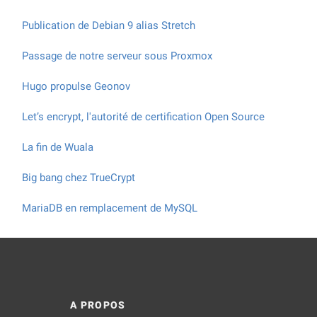
Publication de Debian 9 alias Stretch
Passage de notre serveur sous Proxmox
Hugo propulse Geonov
Let’s encrypt, l'autorité de certification Open Source
La fin de Wuala
Big bang chez TrueCrypt
MariaDB en remplacement de MySQL
A PROPOS