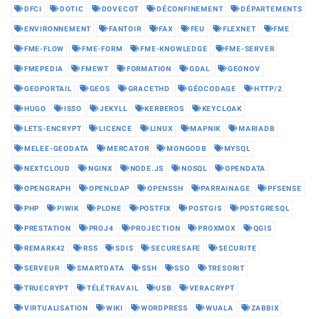
DFCI
DOTIC
DOVECOT
DÉCONFINEMENT
DÉPARTEMENTS
ENVIRONNEMENT
FANTOIR
FAX
FEU
FLEXNET
FME
FME-FLOW
FME-FORM
FME-KNOWLEDGE
FME-SERVER
FMEPEDIA
FMEWT
FORMATION
GDAL
GEONOV
GEOPORTAIL
GEOS
GRACETHD
GÉOCODAGE
HTTP/2
HUGO
ISSO
JEKYLL
KERBEROS
KEYCLOAK
LETS-ENCRYPT
LICENCE
LINUX
MAPNIK
MARIADB
MELEE-GEODATA
MERCATOR
MONGODB
MYSQL
NEXTCLOUD
NGINX
NODE.JS
NOSQL
OPENDATA
OPENGRAPH
OPENLDAP
OPENSSH
PARRAINAGE
PFSENSE
PHP
PIWIK
PLONE
POSTFIX
POSTGIS
POSTGRESQL
PRESTATION
PROJ4
PROJECTION
PROXMOX
QGIS
REMARK42
RSS
SDIS
SECURESAFE
SECURITE
SERVEUR
SMARTDATA
SSH
SSO
TRESORIT
TRUECRYPT
TÉLÉTRAVAIL
USB
VERACRYPT
VIRTUALISATION
WIKI
WORDPRESS
WUALA
ZABBIX