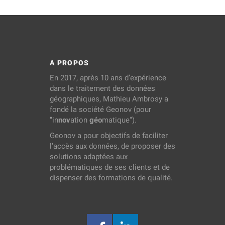
A PROPOS
En 2017, après 10 ans d’expérience
dans le traitement des données
géographiques, Mathieu Ambrosy a
fondé la société Geonov (pour
"in
nov
ation
géo
matique").
Geonov a pour objectifs de faciliter
l’accès aux données, de proposer des
solutions adaptées aux
problématiques de ses clients et de
dispenser des formations de qualité.