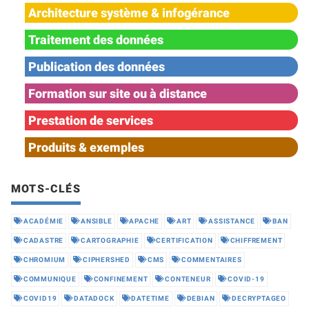
Architecture système & infogérance
Traitement des données
Publication des données
Formation sur site ou à distance
Prestation de services
Produits & exemples
MOTS-CLÉS
ACADÉMIE
ANSIBLE
APACHE
ART
ASSISTANCE
BAN
CADASTRE
CARTOGRAPHIE
CERTIFICATION
CHIFFREMENT
CHROMIUM
CIPHERSHED
CMS
COMMENTAIRES
COMMUNIQUE
CONFINEMENT
CONTENEUR
COVID-19
COVID19
DATADOCK
DATETIME
DEBIAN
DECRYPTAGEO