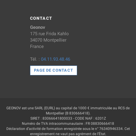
CONTACT
Geonov
175 rue Frida Kahlo
34070 Montpellier
France
Tél. :
04.11.93.48.46
PAGE DE CONTACT
GEONOV est une SARL (EURL) au capital de 1000 € immatriculée au RCS de
Montpellier (B 830666418).
SIRET : 83066641800033 - CODE NAF : 6201Z
Numéro de TVA intracommunautaire : FR 08830666418
Déclaration d’activité de formation enregistrée sous le n° 76340946334. Cet
enregistrement ne vaut pas agrément de l’État.