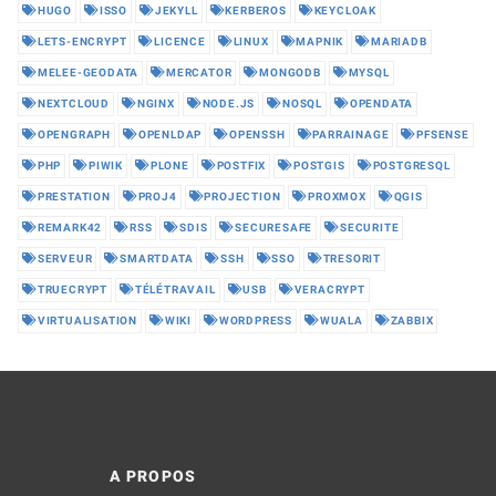
HUGO
ISSO
JEKYLL
KERBEROS
KEYCLOAK
LETS-ENCRYPT
LICENCE
LINUX
MAPNIK
MARIADB
MELEE-GEODATA
MERCATOR
MONGODB
MYSQL
NEXTCLOUD
NGINX
NODE.JS
NOSQL
OPENDATA
OPENGRAPH
OPENLDAP
OPENSSH
PARRAINAGE
PFSENSE
PHP
PIWIK
PLONE
POSTFIX
POSTGIS
POSTGRESQL
PRESTATION
PROJ4
PROJECTION
PROXMOX
QGIS
REMARK42
RSS
SDIS
SECURESAFE
SECURITE
SERVEUR
SMARTDATA
SSH
SSO
TRESORIT
TRUECRYPT
TÉLÉTRAVAIL
USB
VERACRYPT
VIRTUALISATION
WIKI
WORDPRESS
WUALA
ZABBIX
A PROPOS