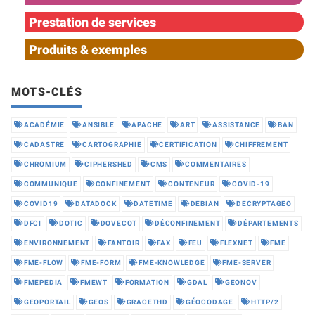
Prestation de services
Produits & exemples
MOTS-CLÉS
ACADÉMIE
ANSIBLE
APACHE
ART
ASSISTANCE
BAN
CADASTRE
CARTOGRAPHIE
CERTIFICATION
CHIFFREMENT
CHROMIUM
CIPHERSHED
CMS
COMMENTAIRES
COMMUNIQUE
CONFINEMENT
CONTENEUR
COVID-19
COVID19
DATADOCK
DATETIME
DEBIAN
DECRYPTAGEO
DFCI
DOTIC
DOVECOT
DÉCONFINEMENT
DÉPARTEMENTS
ENVIRONNEMENT
FANTOIR
FAX
FEU
FLEXNET
FME
FME-FLOW
FME-FORM
FME-KNOWLEDGE
FME-SERVER
FMEPEDIA
FMEWT
FORMATION
GDAL
GEONOV
GEOPORTAIL
GEOS
GRACETHD
GÉOCODAGE
HTTP/2