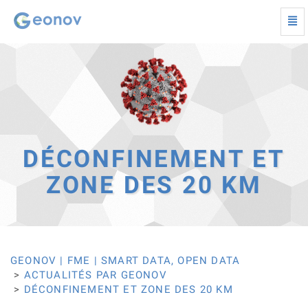
Togg
navi
Déconfinement
et
zone
des
20
km
-
Retour
à
DÉCONFINEMENT ET
la
page
ZONE DES 20 KM
d'accueil
GEONOV | FME | SMART DATA, OPEN DATA
ACTUALITÉS PAR GEONOV
DÉCONFINEMENT ET ZONE DES 20 KM