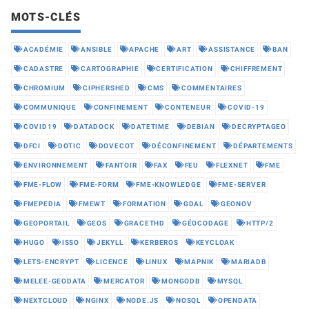
MOTS-CLÉS
ACADÉMIE
ANSIBLE
APACHE
ART
ASSISTANCE
BAN
CADASTRE
CARTOGRAPHIE
CERTIFICATION
CHIFFREMENT
CHROMIUM
CIPHERSHED
CMS
COMMENTAIRES
COMMUNIQUE
CONFINEMENT
CONTENEUR
COVID-19
COVID19
DATADOCK
DATETIME
DEBIAN
DECRYPTAGEO
DFCI
DOTIC
DOVECOT
DÉCONFINEMENT
DÉPARTEMENTS
ENVIRONNEMENT
FANTOIR
FAX
FEU
FLEXNET
FME
FME-FLOW
FME-FORM
FME-KNOWLEDGE
FME-SERVER
FMEPEDIA
FMEWT
FORMATION
GDAL
GEONOV
GEOPORTAIL
GEOS
GRACETHD
GÉOCODAGE
HTTP/2
HUGO
ISSO
JEKYLL
KERBEROS
KEYCLOAK
LETS-ENCRYPT
LICENCE
LINUX
MAPNIK
MARIADB
MELEE-GEODATA
MERCATOR
MONGODB
MYSQL
NEXTCLOUD
NGINX
NODE.JS
NOSQL
OPENDATA