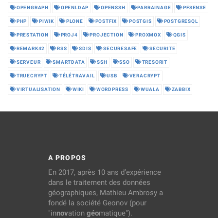
OPENGRAPH
OPENLDAP
OPENSSH
PARRAINAGE
PFSENSE
PHP
PIWIK
PLONE
POSTFIX
POSTGIS
POSTGRESQL
PRESTATION
PROJ4
PROJECTION
PROXMOX
QGIS
REMARK42
RSS
SDIS
SECURESAFE
SECURITE
SERVEUR
SMARTDATA
SSH
SSO
TRESORIT
TRUECRYPT
TÉLÉTRAVAIL
USB
VERACRYPT
VIRTUALISATION
WIKI
WORDPRESS
WUALA
ZABBIX
A PROPOS
En 2017, après 10 ans d’expérience
dans le traitement des données
géographiques, Mathieu Ambrosy a
fondé la société Geonov (pour
"in
nov
ation
géo
matique").