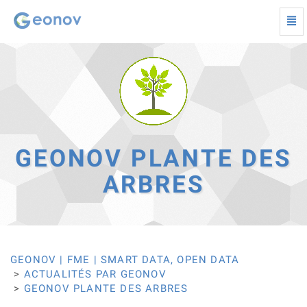
Togg
navi
Geonov
plante
des
arbres
-
Retour
à
la
page
GEONOV PLANTE DES
d'accueil
ARBRES
GEONOV | FME | SMART DATA, OPEN DATA
ACTUALITÉS PAR GEONOV
GEONOV PLANTE DES ARBRES