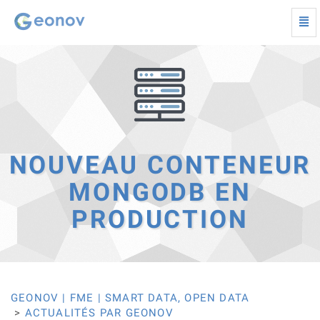
Togg
navi
Nouveau
conteneur
MongoDB
en
production
-
Retour
à
la
NOUVEAU CONTENEUR
page
d'accueil
MONGODB EN
PRODUCTION
GEONOV | FME | SMART DATA, OPEN DATA
ACTUALITÉS PAR GEONOV