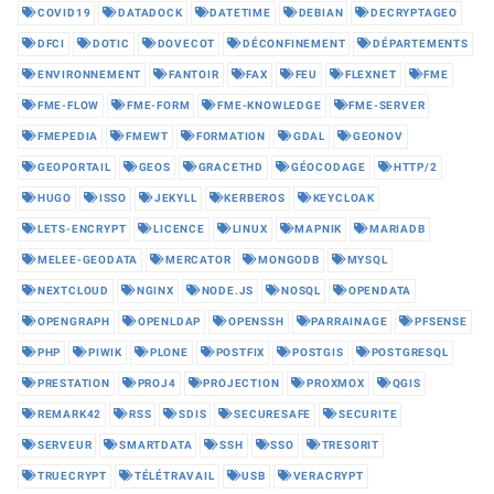
COVID19
DATADOCK
DATETIME
DEBIAN
DECRYPTAGEO
DFCI
DOTIC
DOVECOT
DÉCONFINEMENT
DÉPARTEMENTS
ENVIRONNEMENT
FANTOIR
FAX
FEU
FLEXNET
FME
FME-FLOW
FME-FORM
FME-KNOWLEDGE
FME-SERVER
FMEPEDIA
FMEWT
FORMATION
GDAL
GEONOV
GEOPORTAIL
GEOS
GRACETHD
GÉOCODAGE
HTTP/2
HUGO
ISSO
JEKYLL
KERBEROS
KEYCLOAK
LETS-ENCRYPT
LICENCE
LINUX
MAPNIK
MARIADB
MELEE-GEODATA
MERCATOR
MONGODB
MYSQL
NEXTCLOUD
NGINX
NODE.JS
NOSQL
OPENDATA
OPENGRAPH
OPENLDAP
OPENSSH
PARRAINAGE
PFSENSE
PHP
PIWIK
PLONE
POSTFIX
POSTGIS
POSTGRESQL
PRESTATION
PROJ4
PROJECTION
PROXMOX
QGIS
REMARK42
RSS
SDIS
SECURESAFE
SECURITE
SERVEUR
SMARTDATA
SSH
SSO
TRESORIT
TRUECRYPT
TÉLÉTRAVAIL
USB
VERACRYPT