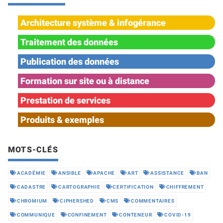
Architecture système & infogérance
Traitement des données
Publication des données
Formation sur site ou à distance
Prestation de services
Produits & exemples
MOTS-CLÉS
ACADÉMIE
ANSIBLE
APACHE
ART
ASSISTANCE
BAN
CADASTRE
CARTOGRAPHIE
CERTIFICATION
CHIFFREMENT
CHROMIUM
CIPHERSHED
CMS
COMMENTAIRES
COMMUNIQUE
CONFINEMENT
CONTENEUR
COVID-19