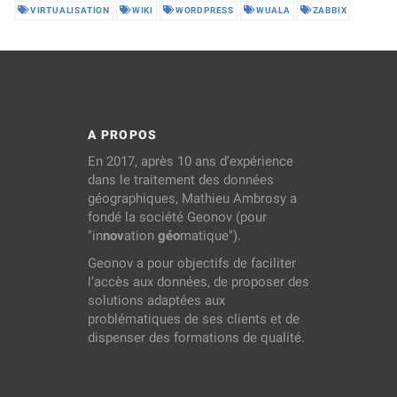
VIRTUALISATION
WIKI
WORDPRESS
WUALA
ZABBIX
A PROPOS
En 2017, après 10 ans d’expérience
dans le traitement des données
géographiques, Mathieu Ambrosy a
fondé la société Geonov (pour
"in
nov
ation
géo
matique").
Geonov a pour objectifs de faciliter
l’accès aux données, de proposer des
solutions adaptées aux
problématiques de ses clients et de
dispenser des formations de qualité.