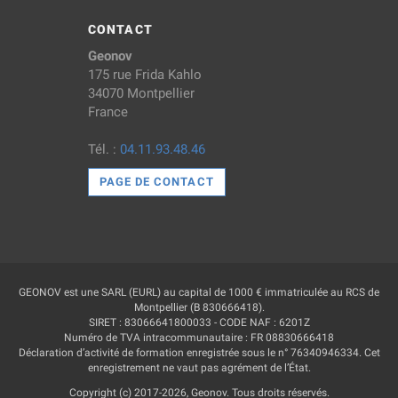
CONTACT
Geonov
175 rue Frida Kahlo
34070 Montpellier
France
Tél. :
04.11.93.48.46
PAGE DE CONTACT
GEONOV est une SARL (EURL) au capital de 1000 € immatriculée au RCS de
Montpellier (B 830666418).
SIRET : 83066641800033 - CODE NAF : 6201Z
Numéro de TVA intracommunautaire : FR 08830666418
Déclaration d’activité de formation enregistrée sous le n° 76340946334. Cet
enregistrement ne vaut pas agrément de l’État.
Copyright (c) 2017-2026, Geonov. Tous droits réservés.