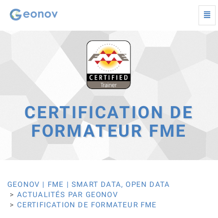
Togg
navi
Certification
de
formateur
FME
-
Retour
à
la
page
CERTIFICATION DE
d'accueil
FORMATEUR FME
GEONOV | FME | SMART DATA, OPEN DATA
ACTUALITÉS PAR GEONOV
CERTIFICATION DE FORMATEUR FME