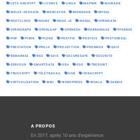
LETS-ENCRYPT
LICENCE
LINUX
MAPNIK
MARIADB
MELEE-GEODATA
MERCATOR
MONGODB
MYSQL
NEXTCLOUD
NGINX
NODE.JS
NOSQL
OPENDATA
OPENGRAPH
OPENLDAP
OPENSSH
PARRAINAGE
PFSENSE
PHP
PIWIK
PLONE
POSTFIX
POSTGIS
POSTGRESQL
PRESTATION
PROJ4
PROJECTION
PROXMOX
QGIS
REMARK42
RSS
SDIS
SECURESAFE
SECURITE
SERVEUR
SMARTDATA
SSH
SSO
TRESORIT
TRUECRYPT
TÉLÉTRAVAIL
USB
VERACRYPT
VIRTUALISATION
WIKI
WORDPRESS
WUALA
ZABBIX
A PROPOS
En 2017, après 10 ans d’expérience