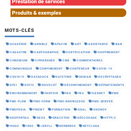
Prestation de services
Produits & exemples
MOTS-CLÉS
ACADÉMIE
ANSIBLE
APACHE
ART
ASSISTANCE
BAN
CADASTRE
CARTOGRAPHIE
CERTIFICATION
CHIFFREMENT
CHROMIUM
CIPHERSHED
CMS
COMMENTAIRES
COMMUNIQUE
CONFINEMENT
CONTENEUR
COVID-19
COVID19
DATADOCK
DATETIME
DEBIAN
DECRYPTAGEO
DFCI
DOTIC
DOVECOT
DÉCONFINEMENT
DÉPARTEMENTS
ENVIRONNEMENT
FANTOIR
FAX
FEU
FLEXNET
FME
FME-FLOW
FME-FORM
FME-KNOWLEDGE
FME-SERVER
FMEPEDIA
FMEWT
FORMATION
GDAL
GEONOV
GEOPORTAIL
GEOS
GRACETHD
GÉOCODAGE
HTTP/2
HUGO
ISSO
JEKYLL
KERBEROS
KEYCLOAK