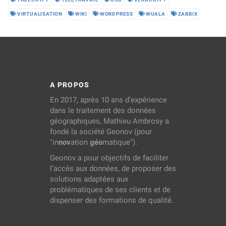
VIRTUALISATION
WIKI
WORDPRESS
WUALA
ZABBIX
A PROPOS
En 2017, après 10 ans d’expérience
dans le traitement des données
géographiques, Mathieu Ambrosy a
fondé la société Geonov (pour
"in
nov
ation
géo
matique").
Geonov a pour objectifs de faciliter
l’accès aux données, de proposer des
solutions adaptées aux
problématiques de ses clients et de
dispenser des formations de qualité.