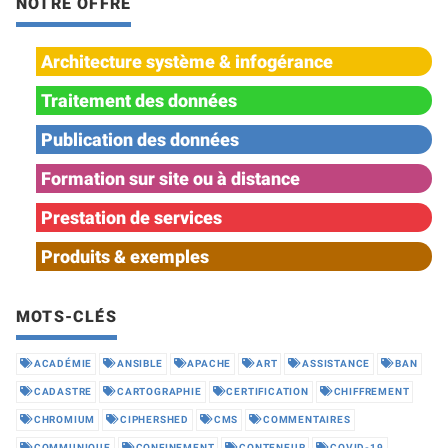
NOTRE OFFRE
Architecture système & infogérance
Traitement des données
Publication des données
Formation sur site ou à distance
Prestation de services
Produits & exemples
MOTS-CLÉS
ACADÉMIE
ANSIBLE
APACHE
ART
ASSISTANCE
BAN
CADASTRE
CARTOGRAPHIE
CERTIFICATION
CHIFFREMENT
CHROMIUM
CIPHERSHED
CMS
COMMENTAIRES
COMMUNIQUE
CONFINEMENT
CONTENEUR
COVID-19