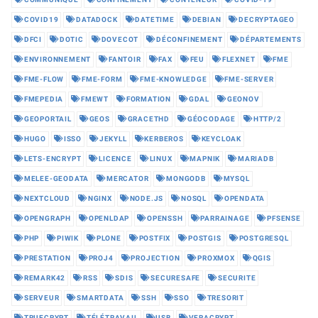
COVID19
DATADOCK
DATETIME
DEBIAN
DECRYPTAGEO
DFCI
DOTIC
DOVECOT
DÉCONFINEMENT
DÉPARTEMENTS
ENVIRONNEMENT
FANTOIR
FAX
FEU
FLEXNET
FME
FME-FLOW
FME-FORM
FME-KNOWLEDGE
FME-SERVER
FMEPEDIA
FMEWT
FORMATION
GDAL
GEONOV
GEOPORTAIL
GEOS
GRACETHD
GÉOCODAGE
HTTP/2
HUGO
ISSO
JEKYLL
KERBEROS
KEYCLOAK
LETS-ENCRYPT
LICENCE
LINUX
MAPNIK
MARIADB
MELEE-GEODATA
MERCATOR
MONGODB
MYSQL
NEXTCLOUD
NGINX
NODE.JS
NOSQL
OPENDATA
OPENGRAPH
OPENLDAP
OPENSSH
PARRAINAGE
PFSENSE
PHP
PIWIK
PLONE
POSTFIX
POSTGIS
POSTGRESQL
PRESTATION
PROJ4
PROJECTION
PROXMOX
QGIS
REMARK42
RSS
SDIS
SECURESAFE
SECURITE
SERVEUR
SMARTDATA
SSH
SSO
TRESORIT
TRUECRYPT
TÉLÉTRAVAIL
USB
VERACRYPT