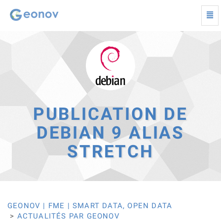
Togg
navi
Publication
de
Debian
9
alias
Stretch
-
Retour
à
PUBLICATION DE
la
page
DEBIAN 9 ALIAS
d'accueil
STRETCH
GEONOV | FME | SMART DATA, OPEN DATA
ACTUALITÉS PAR GEONOV