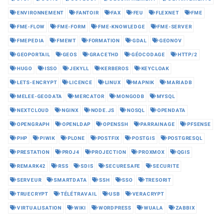
ENVIRONNEMENT
FANTOIR
FAX
FEU
FLEXNET
FME
FME-FLOW
FME-FORM
FME-KNOWLEDGE
FME-SERVER
FMEPEDIA
FMEWT
FORMATION
GDAL
GEONOV
GEOPORTAIL
GEOS
GRACETHD
GÉOCODAGE
HTTP/2
HUGO
ISSO
JEKYLL
KERBEROS
KEYCLOAK
LETS-ENCRYPT
LICENCE
LINUX
MAPNIK
MARIADB
MELEE-GEODATA
MERCATOR
MONGODB
MYSQL
NEXTCLOUD
NGINX
NODE.JS
NOSQL
OPENDATA
OPENGRAPH
OPENLDAP
OPENSSH
PARRAINAGE
PFSENSE
PHP
PIWIK
PLONE
POSTFIX
POSTGIS
POSTGRESQL
PRESTATION
PROJ4
PROJECTION
PROXMOX
QGIS
REMARK42
RSS
SDIS
SECURESAFE
SECURITE
SERVEUR
SMARTDATA
SSH
SSO
TRESORIT
TRUECRYPT
TÉLÉTRAVAIL
USB
VERACRYPT
VIRTUALISATION
WIKI
WORDPRESS
WUALA
ZABBIX