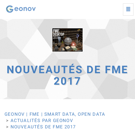
Togg
navi
Nouveautés
de
FME
2017
-
Retour
à
la
page
NOUVEAUTÉS DE FME
d'accueil
2017
GEONOV | FME | SMART DATA, OPEN DATA
ACTUALITÉS PAR GEONOV
NOUVEAUTÉS DE FME 2017