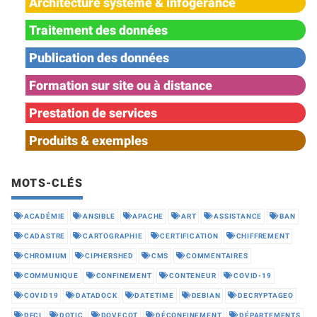
Architecture système & infogérance
Traitement des données
Publication des données
Formation sur site ou à distance
Prestation de services
Produits & exemples
MOTS-CLÉS
ACADÉMIE
ANSIBLE
APACHE
ART
ASSISTANCE
BAN
CADASTRE
CARTOGRAPHIE
CERTIFICATION
CHIFFREMENT
CHROMIUM
CIPHERSHED
CMS
COMMENTAIRES
COMMUNIQUE
CONFINEMENT
CONTENEUR
COVID-19
COVID19
DATADOCK
DATETIME
DEBIAN
DECRYPTAGEO
DFCI
DOTIC
DOVECOT
DÉCONFINEMENT
DÉPARTEMENTS