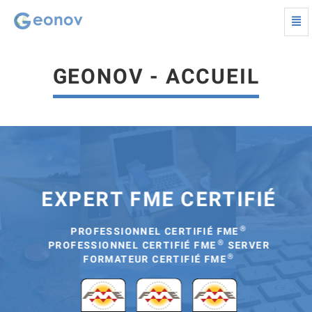
Togg
navi
Geonov
|
FME
GEONOV - ACCUEIL
|
Smart
Data,
Open
Data
-
Retour
à
la
EXPERT FME CERTIFIÉ
page
d'accueil
®
PROFESSIONNEL CERTIFIÉ FME
®
PROFESSIONNEL CERTIFIÉ FME
SERVER
®
FORMATEUR CERTIFIÉ FME
.